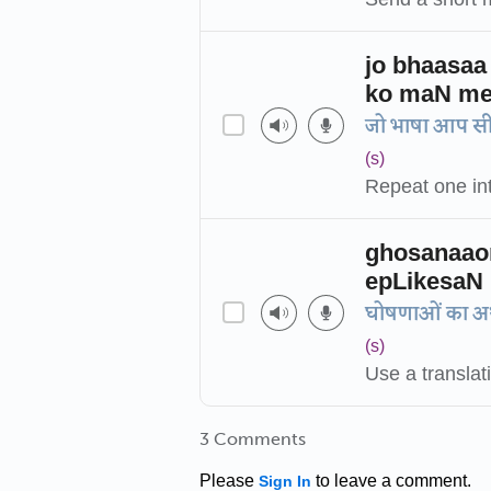
jo bhaasaa
ko maN me
जो भाषा आप सीख 
(s)
Repeat one inte
ghosanaaon
epLikesaN 
घोषणाओं का अर्
(s)
Use a transla
3 Comments
Please
to leave a comment.
Sign In