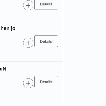
hen jo
aiN