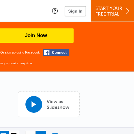
START YOUR
Sign In
FREE TRIAL
Join Now
Or sign up using Facebook
may opt out at any time.
View as
Slideshow