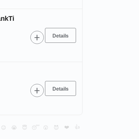
ankTi
❤️
👍
😉
😭
😇
😴
😮
😈