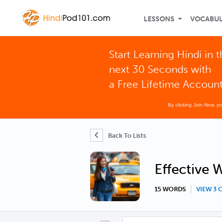
LESSONS
VOCABU
Start Learning Hindi in 
next 30 Seconds with
a Free Lifetime Accoun
By clicking Join Now, y
Back To Lists
Effective
15 WORDS
VIEW 3