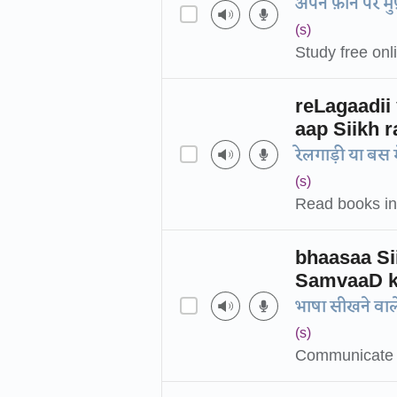
अपने फ़ोन पर मु
(s)
Study free on
reLagaadii
aap Siikh r
रेलगाड़ी या बस म
(s)
Read books in 
bhaasaa S
SamvaaD k
भाषा सीखने वाल
(s)
Communicate o