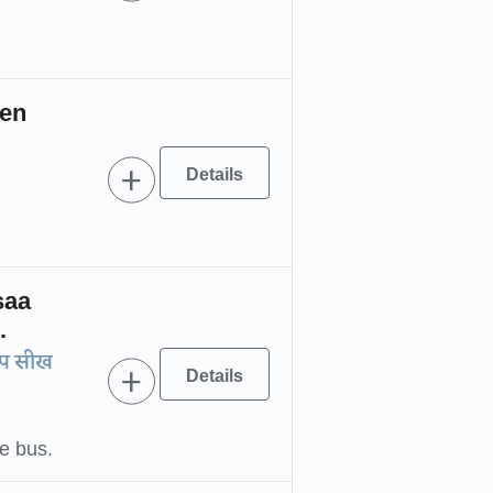
men
saa
.
 आप सीख
he bus.