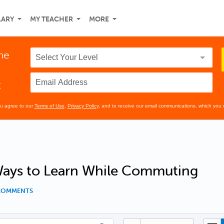
LARY
MY TEACHER
MORE
the
t
ou agree to our
Terms of Use
,
Privacy Policy
, and to receive our email communications, which you 
 Ways to Learn While Commuting
 COMMENTS