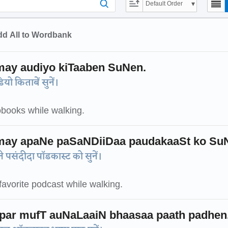
Default Order
d All to Wordbank
ay audiyo kiTaaben SuNen.
 किताबें सुनें।
obooks while walking.
may apaNe paSaNDiiDaa paudakaaSt ko Su
पसंदीदा पॉडकास्ट को सुनें।
 favorite podcast while walking.
par mufT auNaLaaiN bhaasaa paath padhen