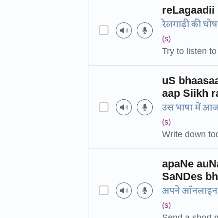
reLagaadii
रेलगाड़ी की घो
(s)
Try to listen 
uS bhaasaa
aap Siikh r
उस भाषा में आज 
(s)
Write down tod
apaNe auNa
SaNDes bhe
अपने ऑनलाइन ट्
(s)
Send a short m