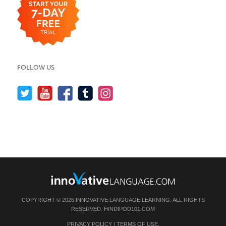
FOLLOW US
COPYRIGHT © 2026 INNOVATIVE LANGUAGE LEARNING. ALL RIGHTS
RESERVED.
HINDIPOD101.COM
PRIVACY POLICY
|
TERMS OF USE
.