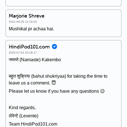
Marjorie Shreve
2021-06-28 12:18:04
Mushikal pr achaa hai.
HindiPod101.com
2020-07-03 20:28:17
नमस्ते (Namaste) Kakembo
बहुत शुक्रिया (bahut shukriyaa) for taking the time to
leave us a comment. 😇
Please let us know if you have any questions 😉
Kind regards,
लेवेन्टे (Levente)
Team HindiPod101.com