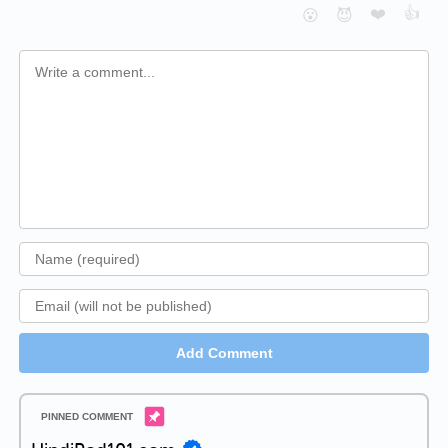
❤️
👍
😮
😈
Add Comment