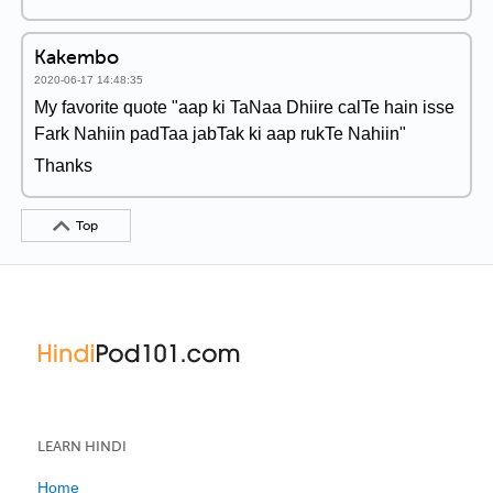
Kakembo
2020-06-17 14:48:35
My favorite quote "aap ki TaNaa Dhiire calTe hain isse
Fark Nahiin padTaa jabTak ki aap rukTe Nahiin"
Thanks
Top
LEARN HINDI
Home