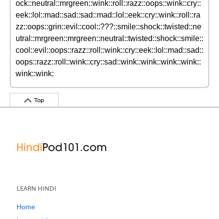
ock::neutral::mrgreen::wink::roll::razz::oops::wink::cry::
eek::lol::mad::sad::sad::mad::lol::eek::cry::wink::roll::ra
zz::oops::grin::evil::cool::???::smile::shock::twisted::ne
utral::mrgreen::mrgreen::neutral::twisted::shock::smile::
cool::evil::oops::razz::roll::wink::cry::eek::lol::mad::sad::
oops::razz::roll::wink::cry::sad::wink::wink::wink::wink::
wink::wink:
Top
LEARN HINDI
Home