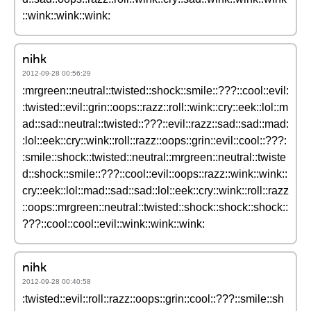
::wink::wink::wink:
nihk
2012-09-28 00:56:29
:mrgreen::neutral::twisted::shock::smile::???::cool::evil:
:twisted::evil::grin::oops::razz::roll::wink::cry::eek::lol::m
ad::sad::neutral::twisted::???::evil::razz::sad::sad::mad:
:lol::eek::cry::wink::roll::razz::oops::grin::evil::cool::???:
:smile::shock::twisted::neutral::mrgreen::neutral::twiste
d::shock::smile::???::cool::evil::oops::razz::wink::wink::
cry::eek::lol::mad::sad::sad::lol::eek::cry::wink::roll::razz
::oops::mrgreen::neutral::twisted::shock::shock::shock::
???::cool::cool::evil::wink::wink::wink:
nihk
2012-09-28 00:40:58
:twisted::evil::roll::razz::oops::grin::cool::???::smile::sh