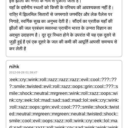
इसे झीलों की नगरी के नाम से पुकारा जाता है।
यहाँ के दर्शनीय स्थलों को किसी के परिचय की आवश्यकता नहीं है।
रात्रि में झिलमिल सितारों से जगमगाते जगमंदिर और लेक पैलेस पर
निगाहे, स्वर्गिक सुख का अनुभव देती है। सौंदर्य का प्रतीक यहाँ की
झीलों की जल प्रबंधन व्यवस्था प्राचीन भारत के उन्नत विज्ञान का
अदभुत उदाहरण है। दूर दूर स्थित होने के उपरांत भी यह एक दूसरे से
जुड़ी हुई है एवं एक दूसरे के जल की कमी की आपूर्ति आपसी समन्वय से
कर लेती है
nihk
2012-09-28 01:38:47
:eek::cry::wink::roll::razz::razz::razz::evil::cool::???::??
?::smile::twisted::evil::roll::razz::oops::grin::cool::???::s
mile::shock::neutral::mrgreen::wink::roll::razz::oops::wi
nk::cry::eek::lol::mad::sad::sad::mad::lol::eek::cry::wink:
:roll::razz::oops::grin::evil::cool::???::smile::shock::twist
ed::neutral::mrgreen::mrgreen::neutral::twisted::shock::
smile::cool::evil::oops::razz::roll::wink::cry::eek::lol::ma
d::sad::oops::razz::roll::wink::cry::sad::wink::wink::wink