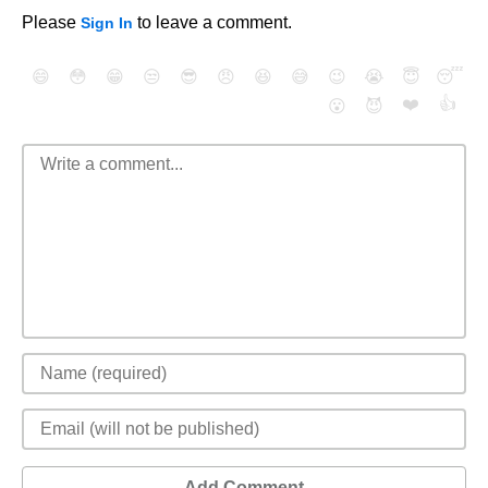
Please
to leave a comment.
Sign In
😄
😳
😁
😒
😎
😠
😆
😅
😉
😭
😇
😴
❤️
👍
😮
😈
Add Comment