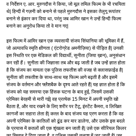
व निर्देशन ए. आर. मुरुगदौस ने किया, जो मूल तमिल फिल्म के भी रचयिता
थे| हिन्दी में गज़नी को बनाने से पहले मुरुगदौस ने इसका तेलुगू रूपांतर
बनाने से इंकार कर दिया था, परंतु जब आमिर खान ने उन्हें हिन्दी फिल्म
बनाने का अनुरोध किया तो वे मान गए|
इस फिल्म में आमिर खान एक व्यवसायी संजय सिंघानिया की भूमिका में हैं,
जो अल्पावधि स्मृति क्षीणता ( एंटरोग्रेड अमनीज़िया) से पीड़ित है| उनकी
इस स्थिति पर एक मेडिकल की विद्यार्थी, सुनीता (जिया ख़ान), अनुसंधान
कर रही हैं। सुनीता की जिज्ञासा तब और बढ़ जाती है जब उन्हें ज्ञात होता
है कि संजय का मामला एक पुलिस तफतीश की वजह से क्लासफ़ाईड है|
सुनीता की तफतीश के साथ-साथ यह फिल्म आगे बढ़ती है और इसमें
संजय के वर्तमान और फ्लैशबैक के दृश्य आते रहते हैं| यह ज्ञात होता है कि
संजय को यह समस्या एक हिंसक घटना के बाद हुई, जिसमें उसकी
प्रेमिका बेरहमी से मारी गई| वह प्रत्येक 15 मिनट में अपनी स्मृति खो
बैठता है, और याद रखने के लिए शरीर पर टैटू, इंस्टेंट कैमरा, व लिखित
कागजों का सहारा लेता है| कत्ल के बाद संजय यह प्रण करता है कि वह
अपनी प्रेमिका के कातिलों को ढूंढ कर मार डालेगा, और उसके इस बदले
के प्रयास में कतलों की एक शृंखला बन जाती है| उसे एक सीरियल किलर
का खिताब दे दिया जाता है, व पुलिस उसकी तलाश में जुट जाती है| जब