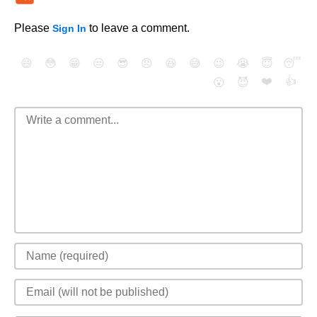
Please
to leave a comment.
Sign In
😄
😳
😁
😒
😎
😠
😆
😅
😉
😭
😇
😴
❤️
👍
😮
😈