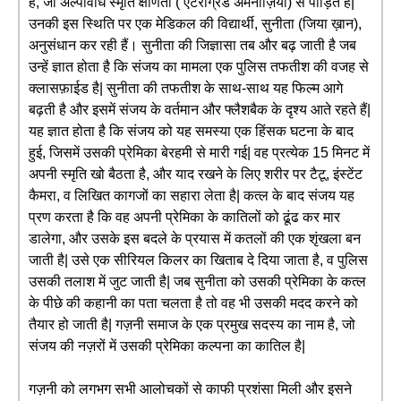
हैं, जो अल्पावधि स्मृति क्षीणता ( एंटरोग्रेड अमनीज़िया) से पीड़ित है|
उनकी इस स्थिति पर एक मेडिकल की विद्यार्थी, सुनीता (जिया ख़ान),
अनुसंधान कर रही हैं। सुनीता की जिज्ञासा तब और बढ़ जाती है जब
उन्हें ज्ञात होता है कि संजय का मामला एक पुलिस तफतीश की वजह से
क्लासफ़ाईड है| सुनीता की तफतीश के साथ-साथ यह फिल्म आगे
बढ़ती है और इसमें संजय के वर्तमान और फ्लैशबैक के दृश्य आते रहते हैं|
यह ज्ञात होता है कि संजय को यह समस्या एक हिंसक घटना के बाद
हुई, जिसमें उसकी प्रेमिका बेरहमी से मारी गई| वह प्रत्येक 15 मिनट में
अपनी स्मृति खो बैठता है, और याद रखने के लिए शरीर पर टैटू, इंस्टेंट
कैमरा, व लिखित कागजों का सहारा लेता है| कत्ल के बाद संजय यह
प्रण करता है कि वह अपनी प्रेमिका के कातिलों को ढूंढ कर मार
डालेगा, और उसके इस बदले के प्रयास में कतलों की एक शृंखला बन
जाती है| उसे एक सीरियल किलर का खिताब दे दिया जाता है, व पुलिस
उसकी तलाश में जुट जाती है| जब सुनीता को उसकी प्रेमिका के कत्ल
के पीछे की कहानी का पता चलता है तो वह भी उसकी मदद करने को
तैयार हो जाती है| गज़नी समाज के एक प्रमुख सदस्य का नाम है, जो
संजय की नज़रों में उसकी प्रेमिका कल्पना का कातिल है|
गज़नी को लगभग सभी आलोचकों से काफी प्रशंसा मिली और इसने