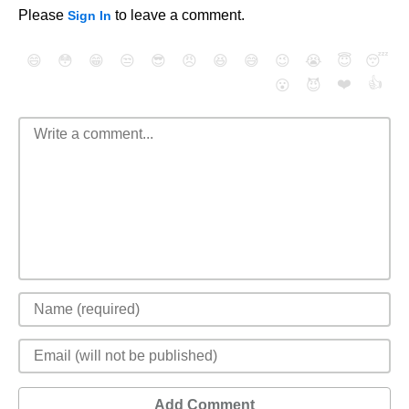
Please
to leave a comment.
Sign In
😄
😳
😁
😒
😎
😠
😆
😅
😉
😭
😇
😴
❤️
👍
😮
😈
Add Comment