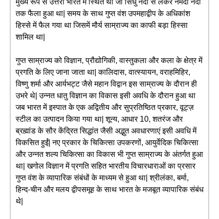
मुख्य रूप से उत्तरी भारत में स्थित था जो सिंधु नदी से लेकर नर्मदा नदी
तक फैला हुआ था| समय के साथ गुप्त वंश उपमहाद्वीप के अधिकांश
हिस्से में फैल गया था जिसमें मौर्य साम्राज्य का काफी बड़ा हिस्सा
शामिल था|
गुप्त साम्राज्य को विज्ञान, प्रौद्योगिकी, वास्तुकला और कला के क्षेत्र में
प्रगति के लिए जाना जाता था| कालिदास, वात्स्यायन, वराहमिहिर,
विष्णु शर्मा और आर्यभट्ट जैसे महान विद्वान इस साम्राज्य के दौरान ही
उभरे थे| उन्नत धातु विज्ञान का विकास इसी अवधि के दौरान हुआ था
जब भारत में इस्पात के एक अद्वितीय और सुप्रतिष्ठित प्रकार, वूट्ज़
स्टील का उत्पादन किया गया था| शून्य, आधार 10, शतरंज और
ब्रह्मांड के सौर केंद्रित सिद्धांत जैसी अद्भुत अवधारणाएं इसी अवधि में
विकसित हुईं| नए प्रकार के चिकित्सा उपकरणों, आयुर्वेदिक चिकित्सा
और उन्नत शल्य चिकित्सा का विकास भी गुप्त साम्राज्य के अंतर्गत हुआ
था| खगोल विज्ञान में प्रगति सहित भारतीय विचारधाराओं का प्रसार
गुप्त वंश के व्यापारिक संबंधों के माध्यम से हुआ था| श्रीलंका, बर्मा,
हिन्द-चीन और मलय द्वीपसमूह के साथ भारत के मजबूत व्यापारिक संबंध
थे|