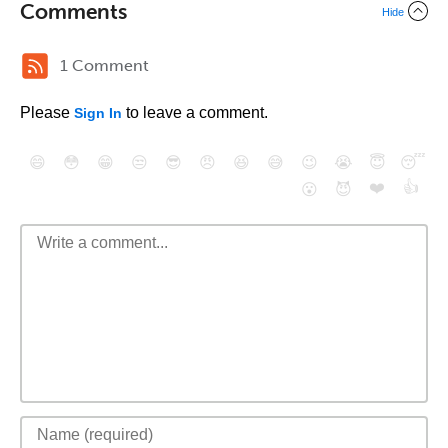
Comments
Hide
1 Comment
Please
to leave a comment.
Sign In
😄
😳
😁
😒
😎
😠
😆
😅
😉
😭
😇
😴
❤️
👍
😮
😈