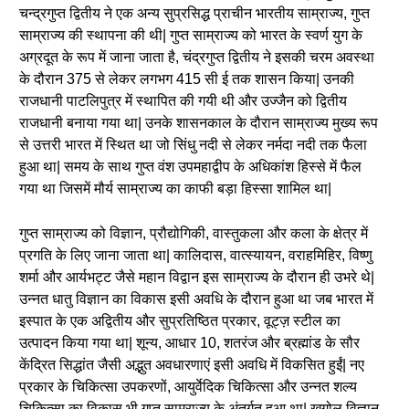
चन्द्रगुप्त द्वितीय ने एक अन्य सुप्रसिद्ध प्राचीन भारतीय साम्राज्य, गुप्त
साम्राज्य की स्थापना की थी| गुप्त साम्राज्य को भारत के स्वर्ण युग के
अग्रदूत के रूप में जाना जाता है, चंद्रगुप्त द्वितीय ने इसकी चरम अवस्था
के दौरान 375 से लेकर लगभग 415 सी ई तक शासन किया| उनकी
राजधानी पाटलिपुत्र में स्थापित की गयी थी और उज्जैन को द्वितीय
राजधानी बनाया गया था| उनके शासनकाल के दौरान साम्राज्य मुख्य रूप
से उत्तरी भारत में स्थित था जो सिंधु नदी से लेकर नर्मदा नदी तक फैला
हुआ था| समय के साथ गुप्त वंश उपमहाद्वीप के अधिकांश हिस्से में फैल
गया था जिसमें मौर्य साम्राज्य का काफी बड़ा हिस्सा शामिल था|
गुप्त साम्राज्य को विज्ञान, प्रौद्योगिकी, वास्तुकला और कला के क्षेत्र में
प्रगति के लिए जाना जाता था| कालिदास, वात्स्यायन, वराहमिहिर, विष्णु
शर्मा और आर्यभट्ट जैसे महान विद्वान इस साम्राज्य के दौरान ही उभरे थे|
उन्नत धातु विज्ञान का विकास इसी अवधि के दौरान हुआ था जब भारत में
इस्पात के एक अद्वितीय और सुप्रतिष्ठित प्रकार, वूट्ज़ स्टील का
उत्पादन किया गया था| शून्य, आधार 10, शतरंज और ब्रह्मांड के सौर
केंद्रित सिद्धांत जैसी अद्भुत अवधारणाएं इसी अवधि में विकसित हुईं| नए
प्रकार के चिकित्सा उपकरणों, आयुर्वेदिक चिकित्सा और उन्नत शल्य
चिकित्सा का विकास भी गुप्त साम्राज्य के अंतर्गत हुआ था| खगोल विज्ञान