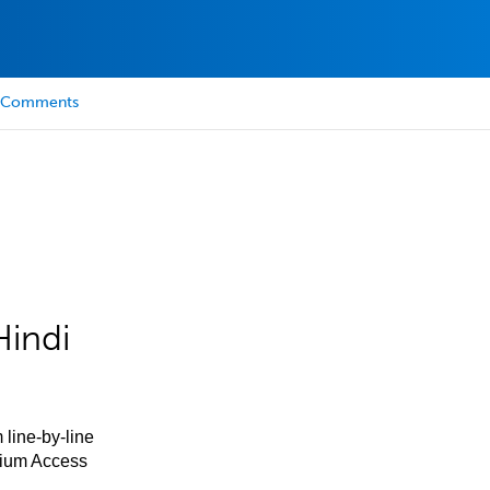
Comments
Hindi
 line-by-line
mium Access