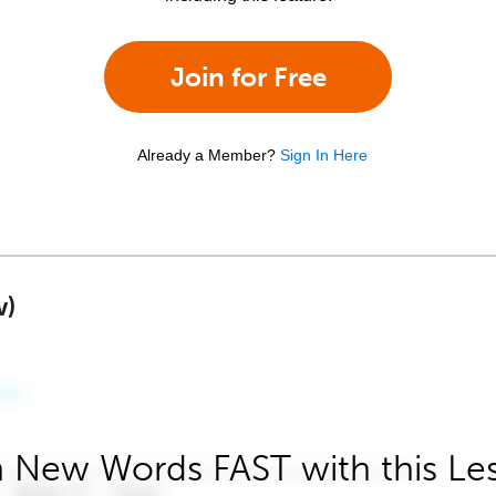
Join for Free
Already a Member?
Sign In Here
w)
 New Words FAST with this Le