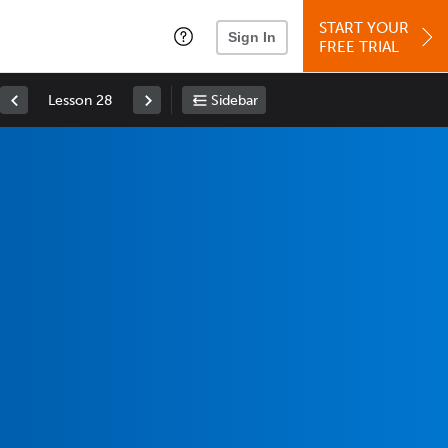
START YOUR
Sign In
FREE TRIAL
Lesson 28
Sidebar