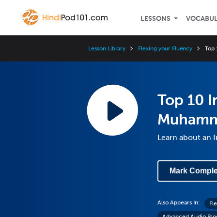
LESSONS
VOCABU
Lesson Library
Flexing your Fluency
Top 
Top 10 I
Muhamma
Learn about an I
Mark Comple
Also Appears In:
Fl
Advanced Audio Blo