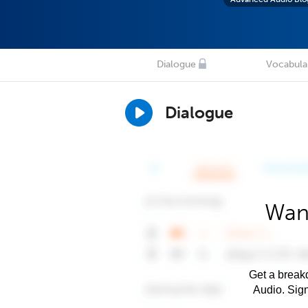
Dialogue
Vocabula
Dialogue
Want
Get a breakd
Audio. Sig