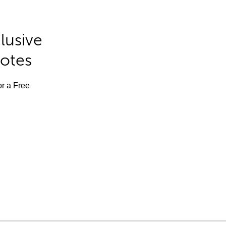
lusive
Notes
or a Free