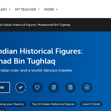
LARY
MY TEACHER
MORE
10 Indian Historical Figures: Muhammad Bin Tughlaq
ndian Historical Figures:
d Bin Tughlaq
ndian ruler and a world-famous traveler
te
exing your Fluency
Top 10 Indian Historical Figures
Level 5 Hindi
g 2