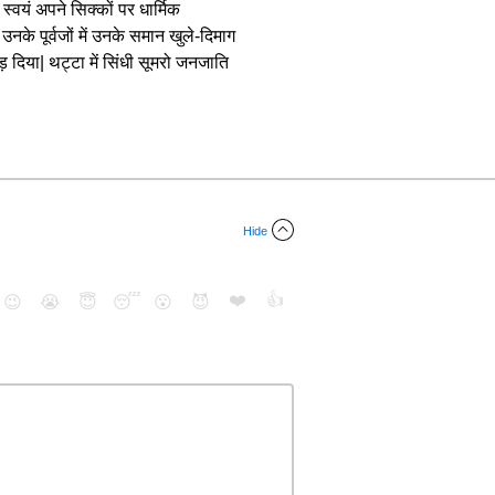
्वयं अपने सिक्कों पर धार्मिक
उनके पूर्वजों में उनके समान खुले-दिमाग
 दिया| थट्टा में सिंधी सूमरो जनजाति
Hide
❤️
👍
😉
😭
😇
😴
😮
😈