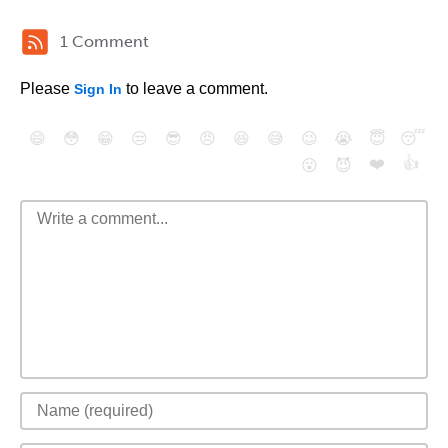
1 Comment
Please
to leave a comment.
Sign In
😄
😳
😁
😒
😎
😠
😆
😅
😉
😭
😇
😴
❤️
👍
😮
😈