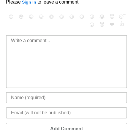
Please
to leave a comment.
Sign In
😄
😳
😁
😒
😎
😠
😆
😅
😉
😭
😇
😴
❤️
👍
😮
😈
Add Comment