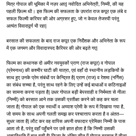
मित्र गोपाल की भूमिका में नज़र आए| नवोदित अभिनेत्री, निम्मी, की यह
पहली फ़िल्म थी। इस फिल्म की सफलता के उपरांत राज कपूर एक लंबे व
सफल फिल्मी करियर की ओर अग्रसर हुए, जो न केवल तेजस्वी परंतु
अत्यंत विवादपूर्ण भी रहा|
बरसात की सफलता के बाद राज कपूर एक निर्देशक और अभिनेता के रूप
में एक जगमग और विवादास्पद कैरियर की ओर बढ़ते गए|
फिल्म का कथानक दो अमीर नवयुवकों प्राण (राज कपूर) व गोपाल
(प्रेमनाथ) की कश्मीर घाटी की यात्रा, एवं वहाँ दो स्थानीय लड़कियों के
साथ हुए उनके प्रेम संबंधों पर केन्द्रित है| प्राण (राज) व रेशमा (नर्गिस)
का संबंध सच्चा है, परंतु साथ रहने के लिए उन्हें कई बाधाओं व कठिनाइओं
का सामना करना पड़ता है| उधर गोपाल बड़ी बेपरवाही व निर्ममता से नीला
(निम्मी) को बरसात आने तक उसकी प्रतीक्षा करने को कह कर चला
जाता है| गोपाल को एक स्वार्थी व अय्याश प्रेमी के रूप में दिखाया गया है,
जो समय के साथ अपनी गलती समझ कर पश्चात्ताप करता है व अंतत—
सुधर जाता है| लौट कर वह वापिस अपनी वफादार प्रेमिका निम्मी के पास
आता तो है, परंतु वहाँ पहुँचने पर उसे ज्ञात होता है कि निम्मी उसकी
अनुपस्थिति में चल बसी है| फिल्म के अंतिम सीन में गोपाल बरसात में नीला