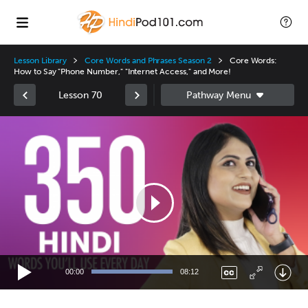
Lesson Library
Core Words and Phrases Season 2
Core Words:
How to Say "Phone Number," "Internet Access," and More!
Lesson 70
Video
Player
00:00
08:12