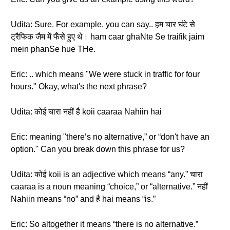
Udita: Sure. For example, you can say.. हम चार घंटे से
ट्रैफिक जैम में फँसे हुए थे। ham caar ghaNte Se traifik jaim
mein phanSe hue THe.
Eric: .. which means "We were stuck in traffic for four
hours." Okay, what's the next phrase?
Udita: कोई चारा नहीं है koii caaraa Nahiin hai
Eric: meaning "there’s no alternative,” or “don't have an
option." Can you break down this phrase for us?
Udita: कोई koii is an adjective which means “any.” चारा
caaraa is a noun meaning “choice,” or “alternative.” नहीं
Nahiin means “no” and है hai means “is.”
Eric: So altogether it means “there is no alternative.”