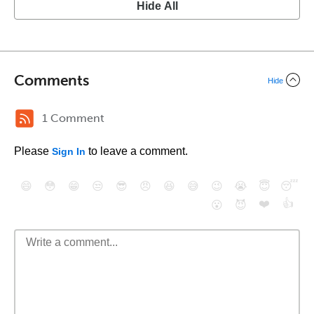
Hide All
Comments
Hide
1 Comment
Please
to leave a comment.
Sign In
😄
😳
😁
😒
😎
😠
😆
😅
😉
😭
😇
😴
❤️
👍
😮
😈