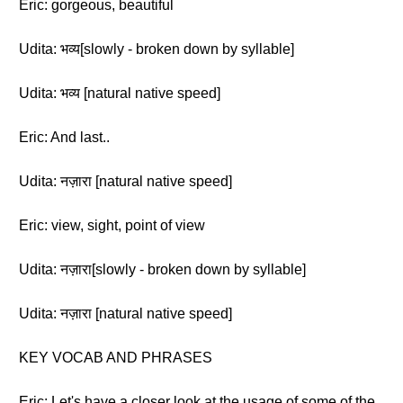
Eric: gorgeous, beautiful
Udita: भव्य[slowly - broken down by syllable]
Udita: भव्य [natural native speed]
Eric: And last..
Udita: नज़ारा [natural native speed]
Eric: view, sight, point of view
Udita: नज़ारा[slowly - broken down by syllable]
Udita: नज़ारा [natural native speed]
KEY VOCAB AND PHRASES
Eric: Let's have a closer look at the usage of some of the