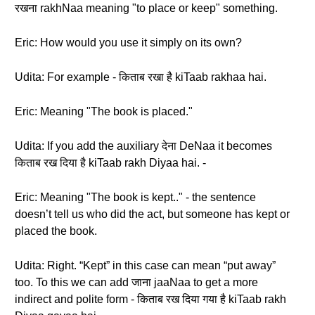
रखना rakhNaa meaning "to place or keep" something.
Eric: How would you use it simply on its own?
Udita: For example - किताब रखा है kiTaab rakhaa hai.
Eric: Meaning "The book is placed."
Udita: If you add the auxiliary देना DeNaa it becomes
किताब रख दिया है kiTaab rakh Diyaa hai. -
Eric: Meaning "The book is kept.." - the sentence
doesn’t tell us who did the act, but someone has kept or
placed the book.
Udita: Right. “Kept” in this case can mean “put away”
too. To this we can add जाना jaaNaa to get a more
indirect and polite form - किताब रख दिया गया है kiTaab rakh