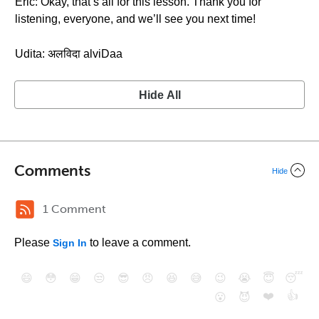
Eric: Okay, that’s all for this lesson. Thank you for
listening, everyone, and we’ll see you next time!
Udita: अलविदा alviDaa
Hide All
Comments
Hide
1 Comment
Please
to leave a comment.
Sign In
😄
😳
😁
😒
😎
😠
😆
😅
😉
😭
😇
😴
❤️
👍
😮
😈