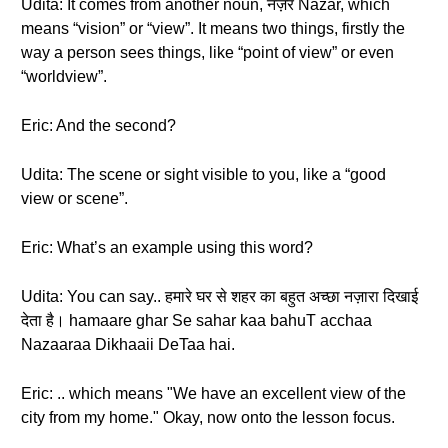
Udita: It comes from another noun, नज़र Nazar, which
means “vision” or “view”. It means two things, firstly the
way a person sees things, like “point of view” or even
“worldview”.
Eric: And the second?
Udita: The scene or sight visible to you, like a “good
view or scene”.
Eric: What’s an example using this word?
Udita: You can say.. हमारे घर से शहर का बहुत अच्छा नज़ारा दिखाई
देता है। hamaare ghar Se sahar kaa bahuT acchaa
Nazaaraa Dikhaaii DeTaa hai.
Eric: .. which means "We have an excellent view of the
city from my home." Okay, now onto the lesson focus.