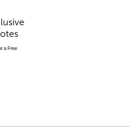
lusive
Notes
or a Free