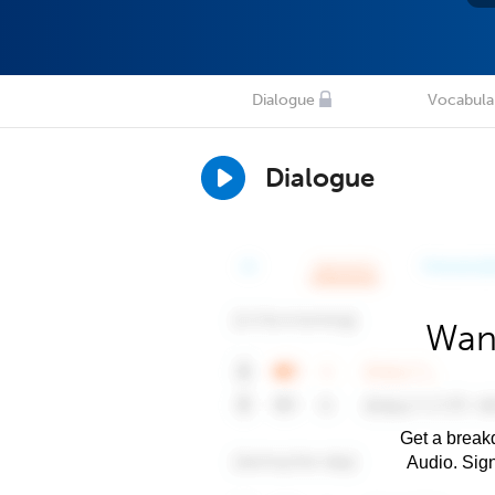
Dialogue
Vocabula
Dialogue
Want
Get a breakd
Audio. Sig