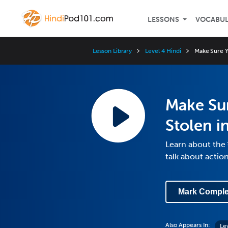
LESSONS
VOCABU
Lesson Library
Level 4 Hindi
Make Sure Yo
Make Sur
Stolen in
Learn about the ब
talk about acti
Mark Comple
Also Appears In:
Le