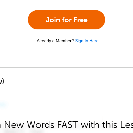
Join for Free
Already a Member?
Sign In Here
w)
 New Words FAST with this Le