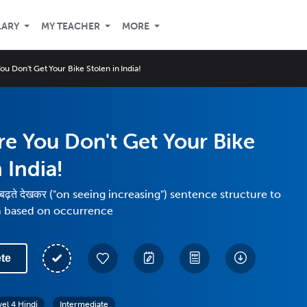
LARY
MY TEACHER
MORE
u Don't Get Your Bike Stolen in India!
e You Don't Get Your Bike
 India!
ढ़ते देखकर ("on seeing increasing") sentence structure to
on based on occurrence
te
vel 4 Hindi
Intermediate