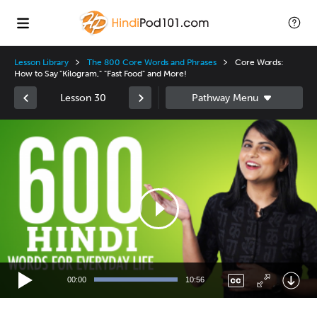
Lesson Library
The 800 Core Words and Phrases
Core Words:
How to Say "Kilogram," "Fast Food" and More!
Lesson 30
Video
Player
00:00
10:56