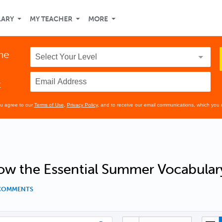
LARY
MY TEACHER
MORE
the
t
ou agree to our
Terms of Use
,
Privacy Policy
, and to receive our email communications, which you 
ow the Essential Summer Vocabular
 COMMENTS