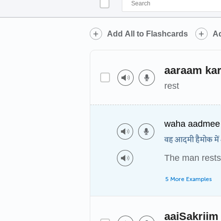
Add All to Flashcards
Ad
aaraam ka
rest
waha aadmee 
वह आदमी हैमोक में
The man rests
5 More Examples
aaiSakriim