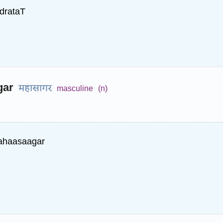
drataT
gar
महासागर
masculine
(n)
ahaasaagar