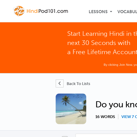
LESSONS
VOCABU
Start Learning Hindi in 
next 30 Seconds with
a Free Lifetime Accoun
By clicking Join Now, y
Back To Lists
Do you kn
16 WORDS
VIEW 7