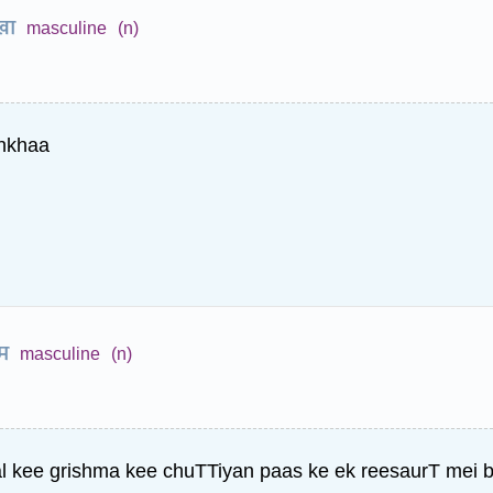
खा
masculine
(n)
ankhaa
्म
masculine
(n)
l kee grishma kee chuTTiyan paas ke ek reesaurT mei b