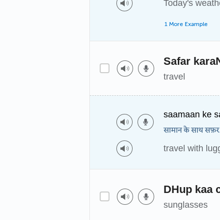
Today's weathe
1 More Example
Safar kara
travel
saamaan ke sa
सामान के साथ सफ़र
travel with lu
DHup kaa 
sunglasses