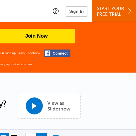
START YOUR
Sign In
FREE TRIAL
Join Now
Or sign up using Facebook
may opt out at any time.
y?
View as
Slideshow