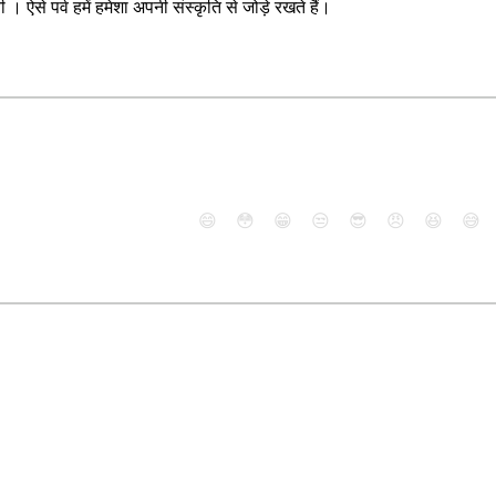
। ऐसे पर्व हमें हमेशा अपनी संस्कृति से जोड़े रखते हैं।
😄
😳
😁
😒
😎
😠
😆
😅