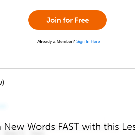
Join for Free
Already a Member?
Sign In Here
w)
 New Words FAST with this Le