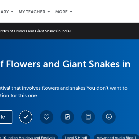
LARY
MY TEACHER
MORE
rcles of Flowers and Giant Snakes in India?
of Flowers and Giant Snakes in
stival that involves flowers and snakes You don't want to
tion for this one
te
p 10 Indian Holidays and Festivals
Level 5 Hindi
Advanced Audio Blog 1