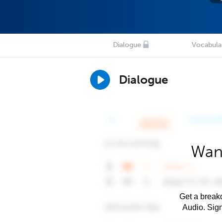
Dialogue
Vocabula
Dialogue
Want
Get a breakd
Audio. Sig