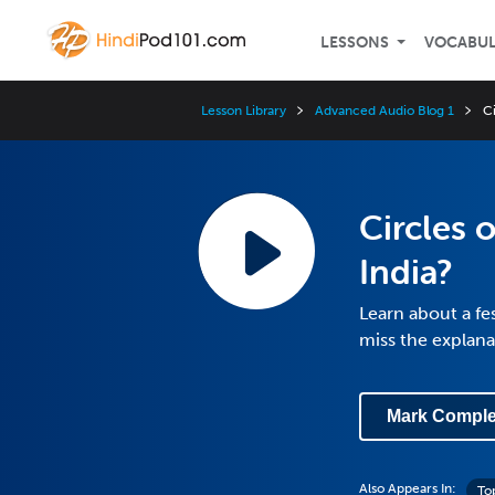
LESSONS
VOCABU
Lesson Library
Advanced Audio Blog 1
Ci
Circles 
India?
Learn about a fe
miss the explana
Mark Comple
Also Appears In:
To