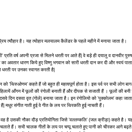
िय त्यौहार है। यह त्योहार मलयालम कैलेंडर के पहले महीने में मनाया जाता है।
्रति वर्ष अपनी प्रजा से मिलने धरती पर आते हैं| वे बड़े ही दयालु व दानवीर पुरु
न का अवतार धारण किये हुए विष्णु भगवान को सारी धरती दान कर दी और स्वयं पा
से धरती पर उनका स्वागत करती है|
ो 'थिरुओणम' कहते हैं जो बहुत ही महत्वपूर्ण होता है। इस पर्व पर सभी लोग बाग-बगी
लायें आँगन में फूलों की रंगोली बनाती हैं और दीपक से सजाती हैं । फूलों की बनी 
सवे दिन दसवा वृत (गोले) बनाया जाता है। इन रंगोलियो को 'पुक्कोलम' कहा जाता
ैं| मधुर संगीत गाती हुई वे गीत के लय पर थिरकति हुई नाचती हैं।
ै वह है उसकी नौका दौड़ प्रतियोगिता जिसे 'वल्लम्कलि' (जल क्रीड़ा) कहते है। य
ाते हैं। सभी चालक गीतों के लय पर चप्पू चलाते हुए पानी को चीरकर आगे बढ़ते जात