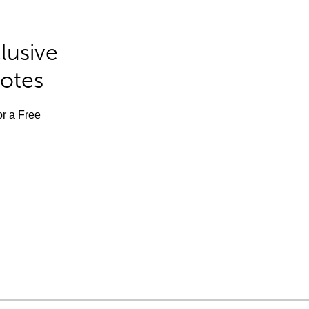
lusive
Notes
or a Free