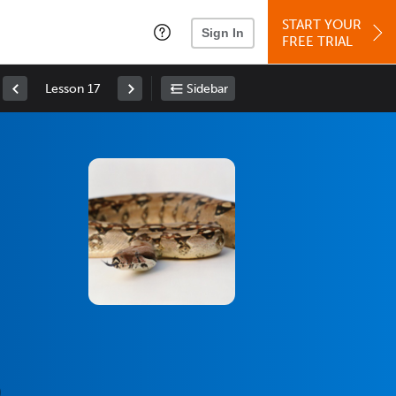
START YOUR
Sign In
FREE TRIAL
Lesson 17
Sidebar