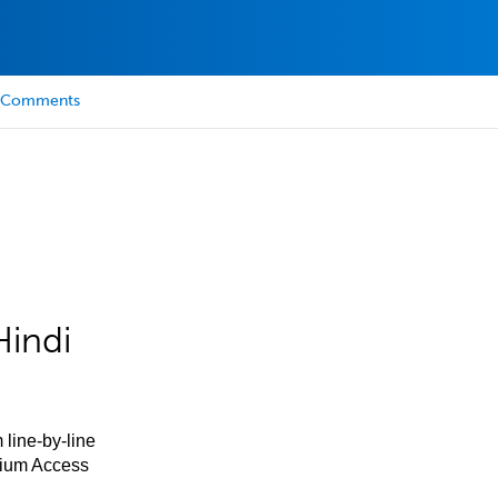
Comments
Hindi
 line-by-line
mium Access